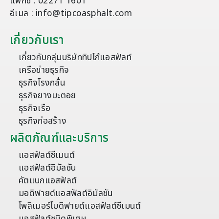
แฟกซ์ : 02271 1601
อีเมล : info@tipcoasphalt.com
เกี่ยวกับเรา
เกี่ยวกับกลุ่มบริษัททิปโก้แอสฟัลท์
เครือข่ายธุรกิจ
ธุรกิจโรงกลั่น
ธุรกิจยางมะตอย
ธุรกิจเรือ
ธุรกิจก่อสร้าง
ผลิตภัณฑ์และบริการ
แอสฟัลต์ซีเมนต์
แอสฟัลต์อิมัลชัน
คัตแบกแอสฟัลต์
มอดิฟายด์แอสฟัลต์อิมัลชัน
โพลิเมอร์โมดิฟายด์แอสฟัลต์ซีเมนต์
แอสฟัลต์ชนิดพิเศษ