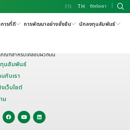
EN
TH
ติดต่อเรา
การที่ดี
การพัฒนาอย่างยั่งยืน
นักลงทุนสัมพันธ์
ัณฑ์พิเศษและอื่นๆ
มะตอยผสมสำเร็จ
ดุยาแนวรอยต่อถนน
ตภัณฑ์สำหรับเคลือบผิวถนน
ทุนสัมพันธ์
านกับเรา
งเว็บไซต์
าม