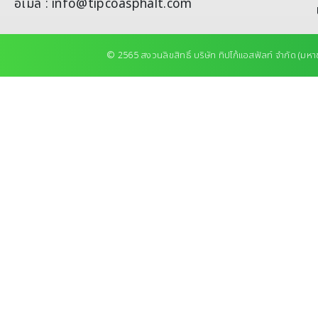
อีเมล : info@tipcoasphalt.com
© 2565 สงวนลิขสิทธิ์ บริษัท ทิปโก้แอสฟัลท์ จำกัด (มหา