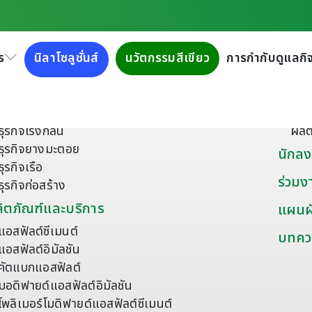
ร
นิลาโซลูชั่นส์
นวัตกรรมสีเขียว
การกำกับดูแลกิจ
ี่ยวกับเรา
ผลิตภ
เกี่ยวกับกลุ่มบริษัททิปโก้แอสฟัลท์
ยาง
เครือข่ายธุรกิจ
วัส
ธุรกิจโรงกลั่น
ผลิ
ธุรกิจยางมะตอย
นักลง
ธุรกิจเรือ
ร่วมง
ธุรกิจก่อสร้าง
ิตภัณฑ์และบริการ
แผนผั
แอสฟัลต์ซีเมนต์
บทคว
แอสฟัลต์อิมัลชัน
คัตแบกแอสฟัลต์
มอดิฟายด์แอสฟัลต์อิมัลชัน
โพลิเมอร์โมดิฟายด์แอสฟัลต์ซีเมนต์