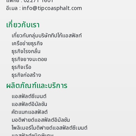
แฟกซ์ : 02271 1601
อีเมล : info@tipcoasphalt.com
เกี่ยวกับเรา
เกี่ยวกับกลุ่มบริษัททิปโก้แอสฟัลท์
เครือข่ายธุรกิจ
ธุรกิจโรงกลั่น
ธุรกิจยางมะตอย
ธุรกิจเรือ
ธุรกิจก่อสร้าง
ผลิตภัณฑ์และบริการ
แอสฟัลต์ซีเมนต์
แอสฟัลต์อิมัลชัน
คัตแบกแอสฟัลต์
มอดิฟายด์แอสฟัลต์อิมัลชัน
โพลิเมอร์โมดิฟายด์แอสฟัลต์ซีเมนต์
แอสฟัลต์ชนิดพิเศษ