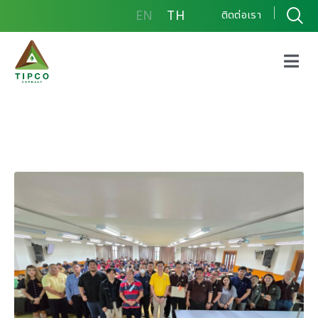
EN
TH
ติดต่อเรา
ทิปโก้แอสฟัลท์ร่วมจัดงาน
บรรยายให้ความรู้ด้าน
ผลิตภัณฑ์แอสฟัลต์ แก่
นักศึกษาชั้นปีที่ 3
มหาวิทยาลัยนเรศวร