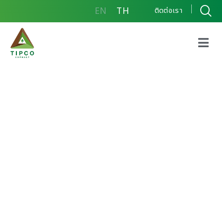
EN
TH
ติดต่อเรา
*บริษัท ทิปโก้แอสฟัลท์
จำกัด (มหาชน) ได้รับ
คะแนนการประเมินการ
กำกับดูแลกิจการในระดับ 5
ดาว หรือ “ดีเลิศ”
(Excellent CG Scoring)
จากสมาคมส่งเสริมสถาบัน
กรรมการบริษัทไทย (IOD)
โดยการสนับสนุนจาก
ตลาดหลักทรัพย์แห่ง