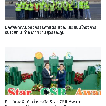
นักศึกษาคณะวิศวกรรมศาสตร์ สจล. เยี่ยมชมโครงการ
รันเวย์ที่ 3 ท่าอากาศยานสุวรรณภูมิ
ทิปโก้แอสฟัลท์ คว้ารางวัล Star CSR Award: