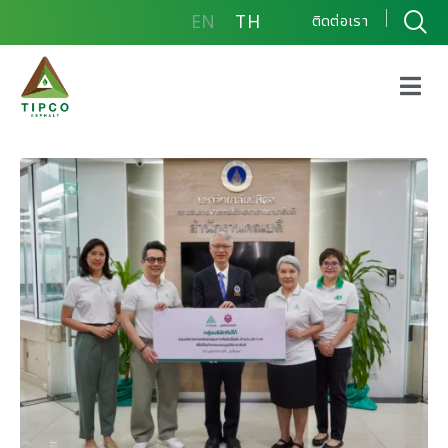
EN
TH
ติดต่อเรา
กลุ่มบริษัททิปโก้ ร่วมบริจาค
ภาพจิตรกรรมจากศิลปินชื่อ
ดังแด่มูลนิธิรามาธิบดี