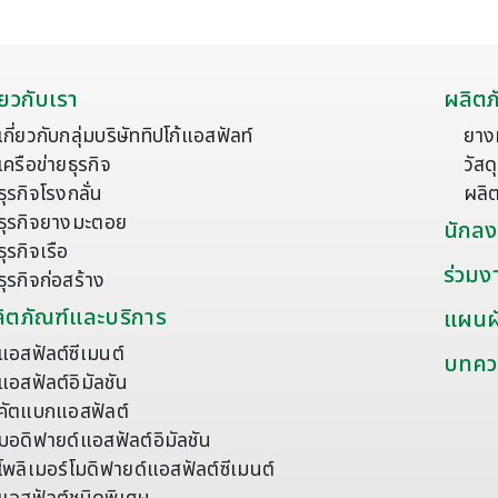
ี่ยวกับเรา
ผลิตภ
เกี่ยวกับกลุ่มบริษัททิปโก้แอสฟัลท์
ยาง
เครือข่ายธุรกิจ
วัส
ธุรกิจโรงกลั่น
ผลิ
ธุรกิจยางมะตอย
นักลง
ธุรกิจเรือ
ร่วมง
ธุรกิจก่อสร้าง
ิตภัณฑ์และบริการ
แผนผั
แอสฟัลต์ซีเมนต์
บทคว
แอสฟัลต์อิมัลชัน
คัตแบกแอสฟัลต์
มอดิฟายด์แอสฟัลต์อิมัลชัน
โพลิเมอร์โมดิฟายด์แอสฟัลต์ซีเมนต์