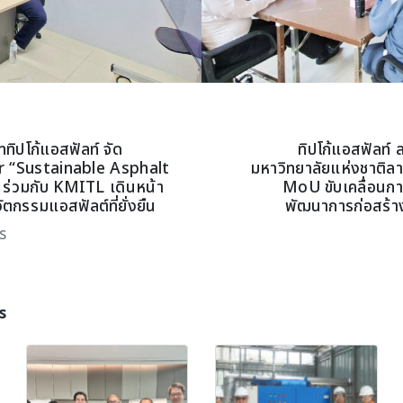
ัททิปโก้แอสฟัลท์ จัด
ทิปโก้แอสฟัลท์ 
 “Sustainable Asphalt
มหาวิทยาลัยแห่งชาติล
 ร่วมกับ KMITL เดินหน้า
MoU ขับเคลื่อนกา
ตกรรมแอสฟัลต์ที่ยั่งยืน
พัฒนาการก่อสร้
s
s