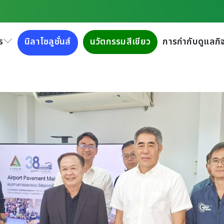
มบริษัททิปโก้แอสฟัลท์ฯ จัดอบ
ering” ให้แก่บริษัท ท่าอา
ร
นิลาโซลูชั่นส์
นวัตกรรมสีเขียว
การกำกับดูแลกิจ
กษา ท่าอากาศยานเชียงใหม่