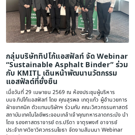
กลุ่มบริษัททิปโก้แอสฟัลท์ จัด Webinar
“Sustainable Asphalt Binder” ร่วม
กับ KMITL เดินหน้าพัฒนานวัตกรรม
แอสฟัลต์ที่ยั่งยืน
เมื่อวันที่ 29 เมษายน 2569 ณ ห้องประชุมผู้บริหาร
บมจ.ทิปโก้แอสฟัลท์ โดย คุณสุรพล เกตุแก้ว ผู้อำนวยการ
ฝ่ายเทคนิค ตัวแทนบริษัทฯ ร่วมกับ คณะวิศวกรรมศาสตร์
สถาบันเทคโนโลยีพระจอมเกล้าเจ้าคุณทหารลาดกระบัง นำ
โดย รองศาสตราจารย์ ดร.ปรีดา จาตุรพงศ์ อาจารย์
ประจำภาควิชาวิศวกรรมโยธา จัดงานสัมมนา Webinar