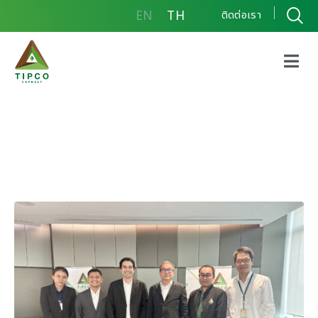
EN
TH
ติดต่อเรา
กลุ่มบริษัททิปโก้แอสฟัลท์
จัด Webinar
“Sustainable Asphalt
Binder” ร่วมกับ KMITL
เดินหน้าพัฒนานวัตกรรม
แอสฟัลต์ที่ยั่งยืน