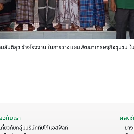
้านสันติสุข ข้างโรงงาน ในการวางแผนพัฒนาเศรษฐกิจชุมชน ใน
ี่ยวกับเรา
ผลิตภ
เกี่ยวกับกลุ่มบริษัททิปโก้แอสฟัลท์
ยาง