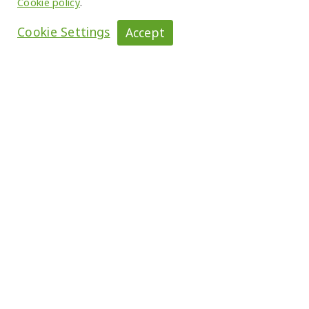
นางสาริณี ชุ่มชื่นสุข
Cookie policy
.
รองกรรมการผู้จัดการ - สายบริหาร
Cookie Settings
Accept
ทรัพยากรบุคคล
อายุ
53
การศึกษา
Mini MBA – มหาวิทยาลัยธรรมศาสตร์
ปริญญาโท สาขาจิตวิทยาสังคม – จุฬาลงกรณ์
มหาวิทยาลัย
ปริญญาตรี สาขาการศึกษาปฐมวัย – จุฬาลงกรณ์
มหาวิทยาลัย
หลักสูตรฝึกอบรมและพัฒนา