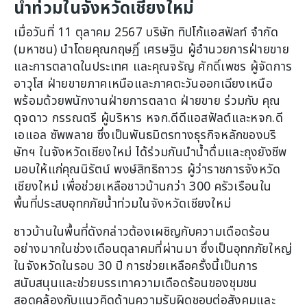
น้ำท่วมในจังหวัดเชียงใหม่
เมื่อวันที่ 11 ตุลาคม 2567 บริษัท ทิปโก้แอสฟัลท์ จำกัด
(มหาชน) นำโดยคุณกฤษฏิ์ เศรษฐิน ผู้อำนวยการฝ่ายขาย
และการตลาดในประเทศ และคุณจรัญ ศักดิ์เพชร ผู้จัดการ
อาวุโส ฝ่ายขายภาคเหนือและภาคตะวันออกเฉียงเหนือ
พร้อมด้วยพนักงานฝ่ายการตลาด ฝ่ายขาย ร่วมกับ คุณ
ดุจดาว กรรณตรี ผู้บริหาร หจก.ดีดีแอสฟัลต์และหจก.ดี
เอแอล ซัพพลาย ซึ่งเป็นพันธมิตรทางธุรกิจหลักของบริ
ษัทฯ ในจังหวัดเชียงใหม่ ได้ร่วมกันนำน้ำดื่มและถุงยังชีพ
มอบให้แก่คุณนิรัตน์ พงษ์สิทธิถาวร ผู้ว่าราชการจังหวัด
เชียงใหม่ เพื่อช่วยเหลือชาวบ้านกว่า 300 ครัวเรือนใน
พื้นที่ประสบอุทกภัยน้ำท่วมในจังหวัดเชียงใหม่
ชาวบ้านในพื้นที่ดังกล่าวต้องเผชิญกับความเดือดร้อน
อย่างมากในช่วงเดือนตุลาคมที่ผ่านมา ซึ่งเป็นอุทกภัยใหญ่
ในจังหวัดในรอบ 30 ปี การช่วยเหลือครั้งนี้เป็นการ
สนับสนุนและช่วยบรรเทาความเดือดร้อนของชุมชน
สอดคล้องกับแนวคิดด้านความรับผิดชอบต่อสังคมและ