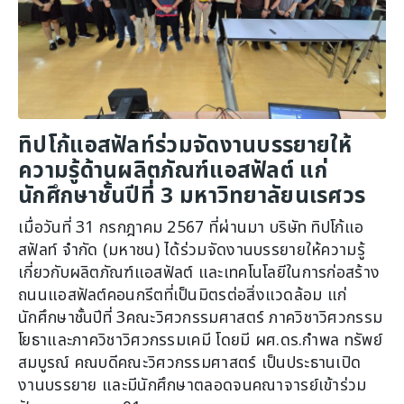
ทิปโก้แอสฟัลท์ร่วมจัดงานบรรยายให้
ความรู้ด้านผลิตภัณฑ์แอสฟัลต์ แก่
นักศึกษาชั้นปีที่ 3 มหาวิทยาลัยนเรศวร
เมื่อวันที่ 31 กรกฎาคม 2567 ที่ผ่านมา บริษัท ทิปโก้แอ
สฟัลท์ จำกัด (มหาชน) ได้ร่วมจัดงานบรรยายให้ความรู้
เกี่ยวกับผลิตภัณฑ์แอสฟัลต์ และเทคโนโลยีในการก่อสร้าง
ถนนแอสฟัลต์คอนกรีตที่เป็นมิตรต่อสิ่งแวดล้อม แก่
นักศึกษาชั้นปีที่ 3คณะวิศวกรรมศาสตร์ ภาควิชาวิศวกรรม
โยธาและภาควิชาวิศวกรรมเคมี โดยมี ผศ.ดร.กำพล ทรัพย์
สมบูรณ์ คณบดีคณะวิศวกรรมศาสตร์ เป็นประธานเปิด
งานบรรยาย และมีนักศึกษาตลอดจนคณาจารย์เข้าร่วม