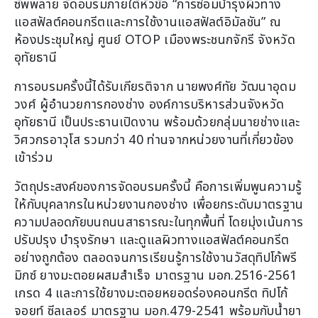
ซัพพลาย จัดอบรมภายใต้หัวข้อ “การซ่อมบำรุงผิวทาง
แอสฟัลต์คอนกรีตและการใช้งานแอสฟัลต์อิมัลชัน” ณ
ห้องประชุมใหญ่ ศูนย์ OTOP เมืองพระชนกจักรี จังหวัด
อุทัยธานี
การอบรมครั้งนี้ได้รับเกียรติจาก นายพงศ์ทัย วัฒนาอุดม
วงศ์ ผู้อำนวยการกองช่าง องค์การบริหารส่วนจังหวัด
อุทัยธานี เป็นประธานเปิดงาน พร้อมด้วยกลุ่มนายช่างและ
วิศวกรอาวุโส รวมกว่า 40 ท่านจากหน่วยงานที่เกี่ยวข้อง
เข้าร่วม
วัตถุประสงค์ของการจัดอบรมครั้งนี้ คือการเพิ่มพูนความรู้
ให้กับบุคลากรในหน่วยงานกองช่าง เพื่อยกระดับมาตรฐาน
ความปลอดภัยบนถนนสาธารณะในทุกพื้นที่ โดยมุ่งเน้นการ
ปรับปรุง บำรุงรักษา และดูแลผิวทางแอสฟัลต์คอนกรีต
อย่างถูกต้อง ตลอดจนการเรียนรู้การใช้งานวัสดุทิปโก้พรี
มิกซ์ ยางมะตอยผสมสำเร็จ มาตรฐาน มอก.2516-2561
เกรด 4 และการใช้ยางมะตอยหยอดร่องคอนกรีต ทิปโก้
จอยท์ ซีลเลอร์ มาตรฐาน มอก.479-2541 พร้อมกับน้ำยา