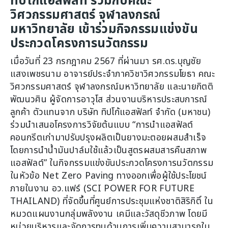
ทิปโก้แอสฟัลท์ ร่วมกับคณะ
วิศวกรรมศาสตร์ จุฬาลงกรณ์
มหาวิทยาลัย เข้าร่วมกิจกรรมแข่งขัน
ประกวดโครงการนวัตกรรม
เมื่อวันที่ 23 กรกฎาคม 2567 ที่ผ่านมา รศ.ดร.บุญชัย
แสงเพชรนาม อาจารย์ประจำภาควิชาวิศวกรรมโยธา คณะ
วิศวกรรมศาสตร์ จุฬาลงกรณ์มหาวิทยาลัย และนายกิตติ
พัฒนวศิน ผู้จัดการอาวุโส ส่วนงานบริหารประสบการณ์
ลูกค้า ตัวแทนจาก บริษัท ทิปโก้แอสฟัลท์ จำกัด (มหาชน)
ร่วมนำเสนอโครงการวิจัยต้นแบบ “การนำแอสฟัลต์
คอนกรีตเก่ามาปรับปรุงผลิตเป็นยางมะตอยผสมสำเร็จ
โดยการนำน้ำมันปาล์มใช้แล้วเป็นสูตรผสมสารคืนสภาพ
แอสฟัลต์” ในกิจกรรมแข่งขันประกวดโครงการนวัตกรรม
ในหัวข้อ Net Zero Paving ทางออกเพื่อผู้ใช้ประโยชน์
ภายในงาน อว.แฟร์ (SCI POWER FOR FUTURE
THAILAND) ที่จัดขึ้นที่ศูนย์การประชุมแห่งชาติสิริกิติ์ ใน
หมวดแผนงานกลุ่มพลังงาน เคมีและวัสดุชีวภาพ โดยมี
หน่วยบริหารและจัดการทุนด้านการเพิ่มความสามารถใน