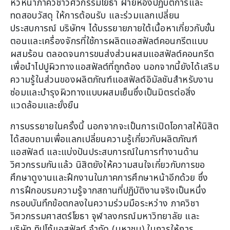
หัวหน้าภาควิชาวิศวกรรมโยธา ฝ่ายห้องปฏิบัติการและ
ทดสอบวัสดุ ให้การต้อนรับ และร่วมแลกเปลี่ยน
ประสบการณ์ บริษัทฯ ได้บรรยายภายใต้เนื้อหาเกี่ยวกับขั้น
ตอนและเครื่องจักรที่ใช้การผลิตแอสฟัลต์คอนกรีตแบบ
ผสมร้อน ตลอดจนการขนส่งส่วนผสมแอสฟัลต์คอนกรีต
เพื่อนำไปปูผิวทางแอสฟัลต์ที่ถูกต้อง นอกจากนี้ยังได้เสริม
ความรู้ในส่วนของผลิตภัณฑ์แอสฟัลต์อิมัลชันสำหรับงาน
ซ่อมและบำรุงผิวทางแบบผสมเย็นซึ่งเป็นมิตรต่อสิ่ง
แวดล้อมและยั่งยืน
การบรรยายในครั้งนี้ นอกจากจะเป็นการเปิดโอกาสให้นิสิต
ได้สอบถามเพื่อแลกเปลี่ยนความรู้เกี่ยวกับผลิตภัณฑ์
แอสฟัลต์ และแบ่งปันประสบการณ์ในการทำงานด้าน
วิศวกรรมกันแล้ว นิสิตยังให้ความสนใจเกี่ยวกับการขอ
ศึกษาดูงานและฝึกงานในภาคการศึกษาหน้าอีกด้วย ซึ่ง
การฝึกอบรมความรู้จากสถานที่ปฏิบัติงานจริงเป็นหนึ่ง
กรอบบันทึกข้อตกลงในความร่วมมือระหว่าง ภาควิชา
วิศวกรรมศาสตร์โยธา จุฬาลงกรณ์มหาวิทยาลัย และ
บริษัท ทิปโก้แอสฟัลท์ จำกัด (มหาชน) ในการให้การ