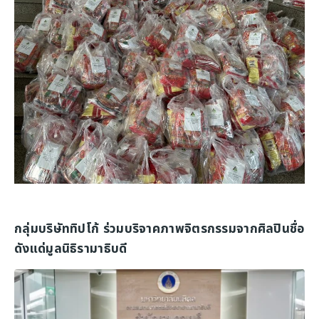
กลุ่มบริษัททิปโก้ ร่วมบริจาคภาพจิตรกรรมจากศิลปินชื่อ
ดังแด่มูลนิธิรามาธิบดี