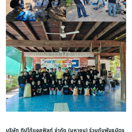
บริษัท ทิปโก้แอสฟัลท์ จำกัด (มหาชน) ร่วมกับพันธมิตร