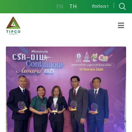
EN
TH
ติดต่อเรา
กลุ่มบริษัททิปโก้แอสฟัลท์
ได้รับรางวัล CSR-DIW
Awards ประจำปี 2566