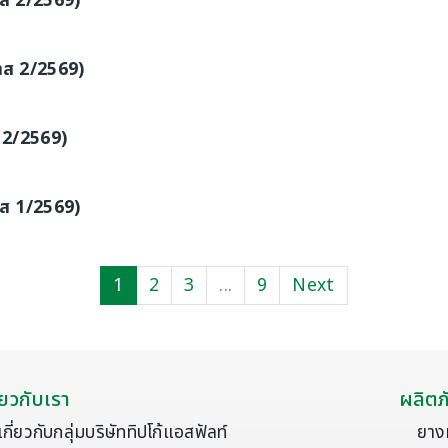
ส 2/2569)
ส 2/2569)
 2/2569)
ส 1/2569)
1
2
3
...
9
Next
ี่ยวกับเรา
ผลิตภ
เกี่ยวกับกลุ่มบริษัททิปโก้แอสฟัลท์
ยาง