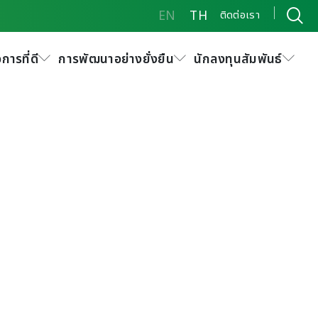
EN
TH
ติดต่อเรา
การที่ดี
การพัฒนาอย่างยั่งยืน
นักลงทุนสัมพันธ์