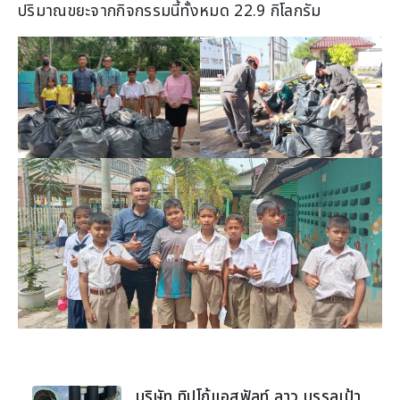
ปริมาณขยะจากกิจกรรมนี้ทั้งหมด 22.9 กิโลกรัม
บริษัท ทิปโก้แอสฟัลท์ ลาว บรรลุเป้า